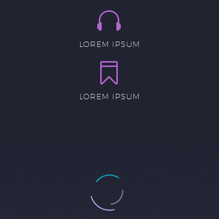


LOREM IPSUM


1
2
LOREM IPSUM