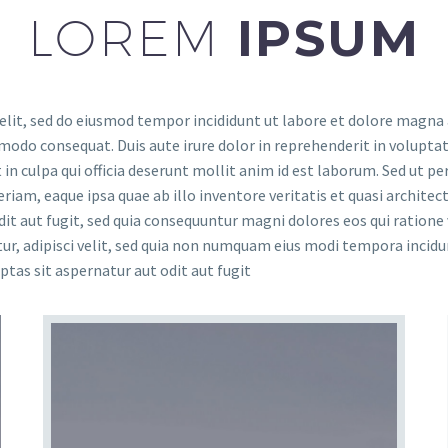
LOREM
IPSUM
elit, sed do eiusmod tempor incididunt ut labore et dolore magna
modo consequat. Duis aute irure dolor in reprehenderit in voluptate
in culpa qui officia deserunt mollit anim id est laborum. Sed ut pe
m, eaque ipsa quae ab illo inventore veritatis et quasi architec
dit aut fugit, sed quia consequuntur magni dolores eos qui ration
etur, adipisci velit, sed quia non numquam eius modi tempora inci
as sit aspernatur aut odit aut fugit