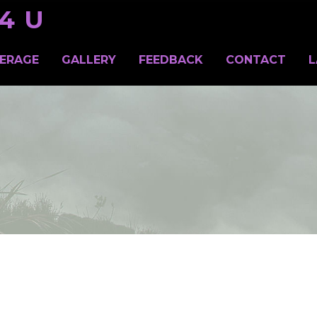
4 U
ERAGE
GALLERY
FEEDBACK
CONTACT
L